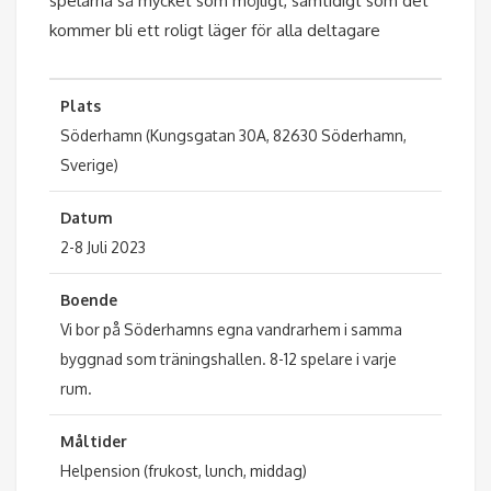
spelarna så mycket som möjligt, samtidigt som det
kommer bli ett roligt läger för alla deltagare
Plats
Söderhamn (Kungsgatan 30A, 82630 Söderhamn,
Sverige)
Datum
2-8 Juli 2023
Boende
Vi bor på Söderhamns egna vandrarhem i samma
byggnad som träningshallen. 8-12 spelare i varje
rum.
Måltider
Helpension (frukost, lunch, middag)