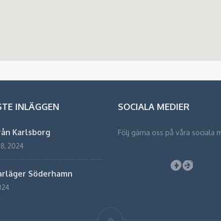
STE INLÄGGEN
SOCIALA MEDIER
rån Karlsborg
Följ gärna oss på våra sociala 
 8, 2024
Faceboo
Instag
rläger Söderhamn
2024