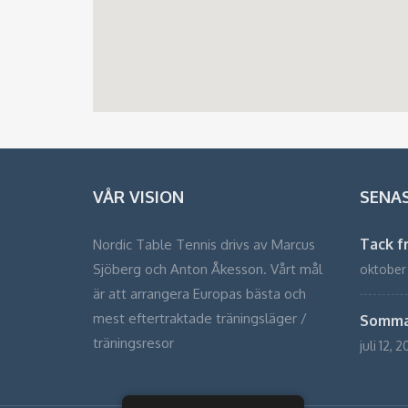
VÅR VISION
SENA
Tack f
Nordic Table Tennis drivs av Marcus
Sjöberg och Anton Åkesson. Vårt mål
oktober
är att arrangera Europas bästa och
mest eftertraktade träningsläger /
Somma
träningsresor
juli 12, 