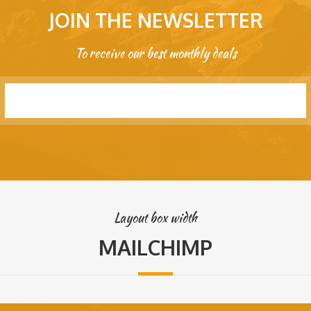
JOIN THE NEWSLETTER
To receive our best monthly deals
SUBMIT
Layout box width
MAILCHIMP