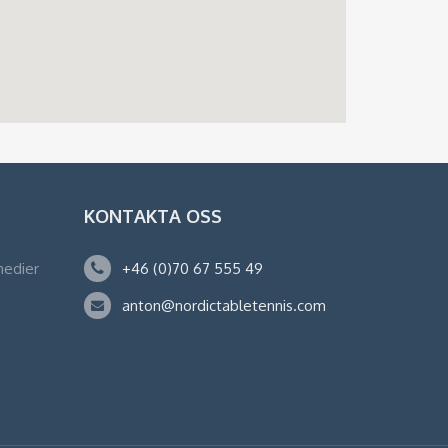
KONTAKTA OSS
medier
+46 (0)70 67 555 49
anton@nordictabletennis.com
k
ram