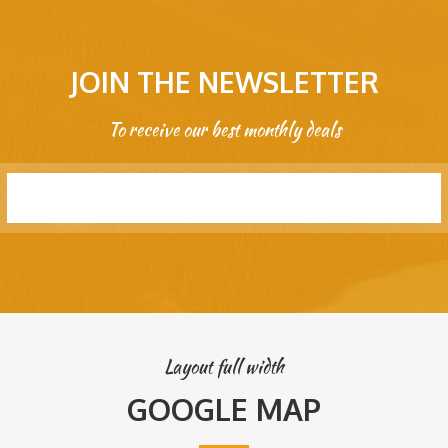
JOIN THE NEWSLETTER
To receive our best monthly deals
SUBMIT
Layout full width
GOOGLE MAP